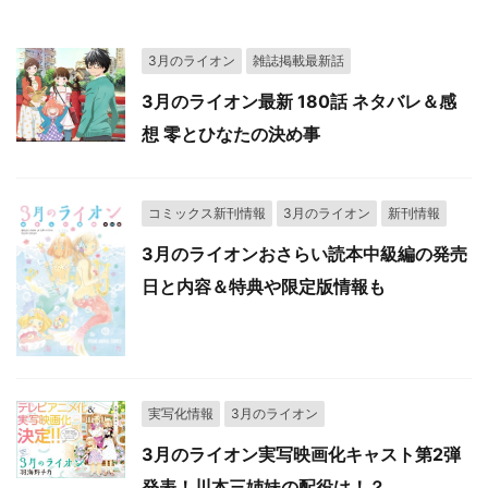
3月のライオン
雑誌掲載最新話
3月のライオン最新 180話 ネタバレ＆感
想 零とひなたの決め事
コミックス新刊情報
3月のライオン
新刊情報
3月のライオンおさらい読本中級編の発売
日と内容＆特典や限定版情報も
実写化情報
3月のライオン
3月のライオン実写映画化キャスト第2弾
発表！川本三姉妹の配役は！？