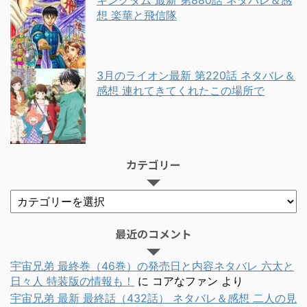
想 楽華と飛信隊
3月のライオン最新 第220話 ネタバレ＆
感想 連れてきてくれたこの場所で
カテゴリー
最近のコメント
宇宙兄弟 最終巻（46巻）の発売日と内容ネタバレ 六太と
日々人 特装版の情報も！
に
コアなファン
より
宇宙兄弟 最新 最終話（432話） ネタバレ＆感想 二人の見