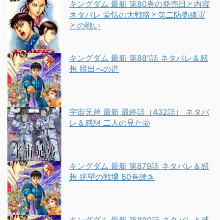
キングダム 最新 第80巻の発売日と内容
ネタバレ 蒙恬の大戦略と第二防衛線軍
との戦い
キングダム 最新 第881話 ネタバレ＆感
想 脱出への道
宇宙兄弟 最新 最終話（432話） ネタバ
レ＆感想 二人の見た夢
キングダム 最新 第879話 ネタバレ＆感
想 絶望の戦場 80巻続き
キングダム 最新 第880話 ネタバレ＆感