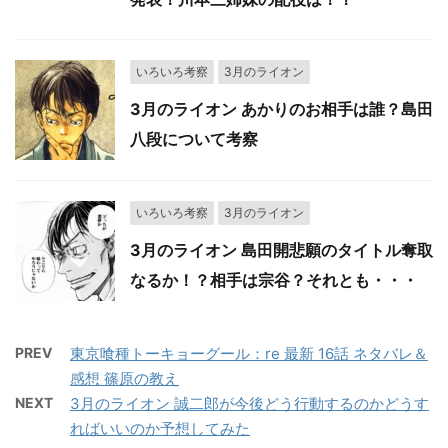
いろいろ考察
3月のライオン
3月のライオン あかりのお相手は誰？島田
八段について考察
いろいろ考察
3月のライオン
3月のライオン 島田開悲願のタイトル奪取
なるか！？相手は宗谷？それとも・・・
PREV
東京喰種トーキョーグール：re 最新 16話 ネタバレ＆
感想 篠原の教え
NEXT
3月のライオン 誠二郎が今後どう行動するのかどうす
ればいいのか予想してみた