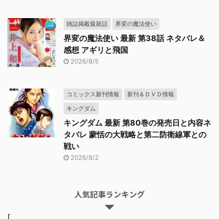
雑誌掲載最新話
界変の魔法使い
界変の魔法使い 最新 第38話 ネタバレ＆
感想 アギリと飛国
2026/8/5
コミックス新刊情報
新刊＆ＤＶＤ情報
キングダム
キングダム 最新 第80巻の発売日と内容ネ
タバレ 蒙恬の大戦略と第二防衛線軍との
戦い
2026/8/2
人気記事ランキング
[