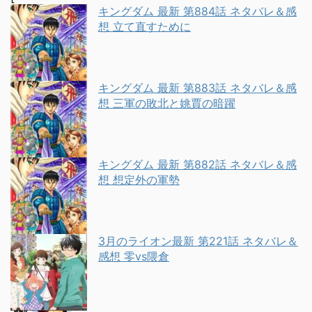
キングダム 最新 第884話 ネタバレ＆感
想 立て直すために
キングダム 最新 第883話 ネタバレ＆感
想 三軍の敗北と姚賈の暗躍
キングダム 最新 第882話 ネタバレ＆感
想 想定外の軍勢
3月のライオン最新 第221話 ネタバレ＆
感想 零vs隈倉