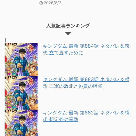
2026/8/2
人気記事ランキング
[
キングダム 最新 第884話 ネタバレ＆感
想 立て直すために
キングダム 最新 第883話 ネタバレ＆感
想 三軍の敗北と姚賈の暗躍
キングダム 最新 第882話 ネタバレ＆感
想 想定外の軍勢