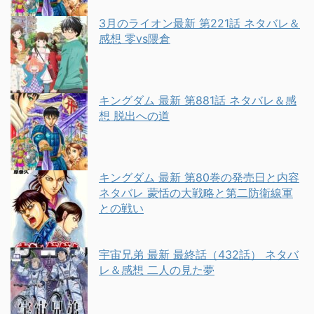
3月のライオン最新 第221話 ネタバレ＆
感想 零vs隈倉
キングダム 最新 第881話 ネタバレ＆感
想 脱出への道
キングダム 最新 第80巻の発売日と内容
ネタバレ 蒙恬の大戦略と第二防衛線軍
との戦い
宇宙兄弟 最新 最終話（432話） ネタバ
レ＆感想 二人の見た夢