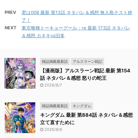
PREV
君は008 最新 第13話 ネタバレ＆感想 無人島テスト終
了！
NEXT
東京喰種トーキョーグール：re 最新 173話 ネタバレ
＆感想 カネキvs旧多
雑誌掲載最新話
アルスラーン戦記
【漫画版】アルスラーン戦記 最新 第154
話 ネタバレ＆感想 怒りの蛇王
2026/8/7
雑誌掲載最新話
キングダム
キングダム 最新 第884話 ネタバレ＆感想
立て直すために
2026/8/6