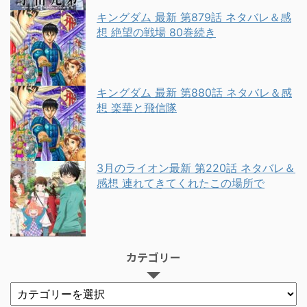
キングダム 最新 第879話 ネタバレ＆感
想 絶望の戦場 80巻続き
キングダム 最新 第880話 ネタバレ＆感
想 楽華と飛信隊
3月のライオン最新 第220話 ネタバレ＆
感想 連れてきてくれたこの場所で
カテゴリー