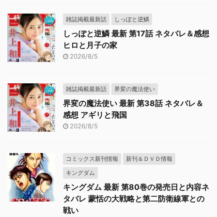
雑誌掲載最新話
しっぽと逆鱗
しっぽと逆鱗 最新 第17話 ネタバレ＆感想
ヒロと月子の家
2026/8/5
雑誌掲載最新話
界変の魔法使い
界変の魔法使い 最新 第38話 ネタバレ＆
感想 アギリと飛国
2026/8/5
コミックス新刊情報
新刊＆ＤＶＤ情報
キングダム
キングダム 最新 第80巻の発売日と内容ネ
タバレ 蒙恬の大戦略と第二防衛線軍との
戦い