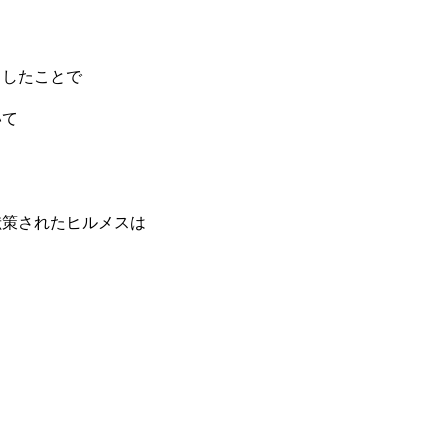
出したことで
いて
献策されたヒルメスは
と