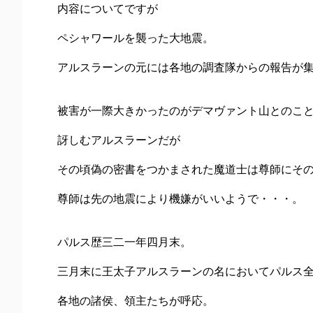
内容についてですが
ペシャワールを襲った大地震。
アルスラーンの元には各地の調査隊からの報告が
被害が一際大きかったのがデマヴァント山とのこ
訝しむアルスラーンだが
その頃偽の密書をつかまされた魔道士は尊師にそ
尊師は先の地震により機嫌がいいようで・・・。
パルス歴三二一年四月末。
三月末に王太子アルスラーンの名においてパルス
各地の諸侯、領主たちが呼応。