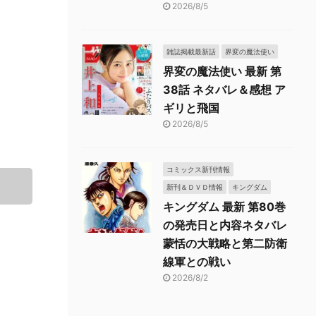
2026/8/5
雑誌掲載最新話
界変の魔法使い
界変の魔法使い 最新 第
38話 ネタバレ＆感想 ア
ギリと飛国
2026/8/5
コミックス新刊情報
新刊＆ＤＶＤ情報
キングダム
キングダム 最新 第80巻
の発売日と内容ネタバレ
蒙恬の大戦略と第二防衛
線軍との戦い
2026/8/2