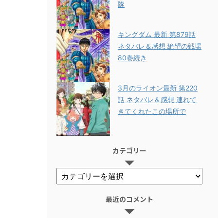
隊
キングダム 最新 第879話
ネタバレ＆感想 絶望の戦場
80巻続き
3月のライオン最新 第220
話 ネタバレ＆感想 連れて
きてくれたこの場所で
カテゴリー
最近のコメント