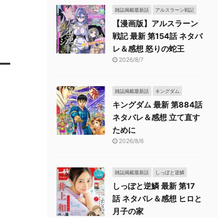
雑誌掲載最新話
アルスラーン戦記
【漫画版】アルスラーン
戦記 最新 第154話 ネタバ
レ＆感想 怒りの蛇王
ラー
2026/8/7
雑誌掲載最新話
キングダム
キングダム 最新 第884話
ネタバレ＆感想 立て直す
ために
2026/8/6
雑誌掲載最新話
しっぽと逆鱗
しっぽと逆鱗 最新 第17
話 ネタバレ＆感想 ヒロと
月子の家