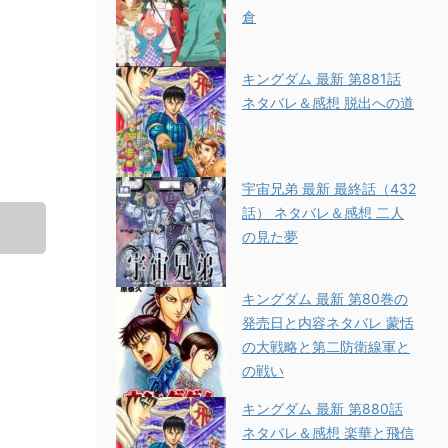
倉
キングダム 最新 第881話
ネタバレ＆感想 脱出への道
宇宙兄弟 最新 最終話（432
話） ネタバレ＆感想 二人
の見た夢
キングダム 最新 第80巻の
発売日と内容ネタバレ 蒙恬
の大戦略と第二防衛線軍と
の戦い
キングダム 最新 第880話
ネタバレ＆感想 楽華と飛信