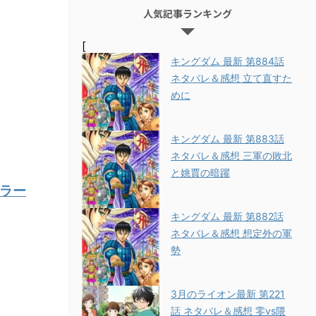
人気記事ランキング
[
キングダム 最新 第884話
ネタバレ＆感想 立て直すた
めに
キングダム 最新 第883話
ネタバレ＆感想 三軍の敗北
と姚賈の暗躍
ラー
キングダム 最新 第882話
ネタバレ＆感想 想定外の軍
勢
3月のライオン最新 第221
話 ネタバレ＆感想 零vs隈