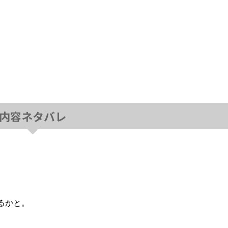
内容ネタバレ
るかと。