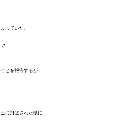
集まっていた。
とで
のことを報告するが
全土に飛ばされた檄に