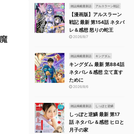
雑誌掲載最新話
アルスラーン戦記
【漫画版】アルスラーン
戦記 最新 第154話 ネタバ
レ＆感想 怒りの蛇王
の魔
2026/8/7
雑誌掲載最新話
キングダム
キングダム 最新 第884話
ネタバレ＆感想 立て直す
ために
2026/8/6
雑誌掲載最新話
しっぽと逆鱗
しっぽと逆鱗 最新 第17
話 ネタバレ＆感想 ヒロと
月子の家