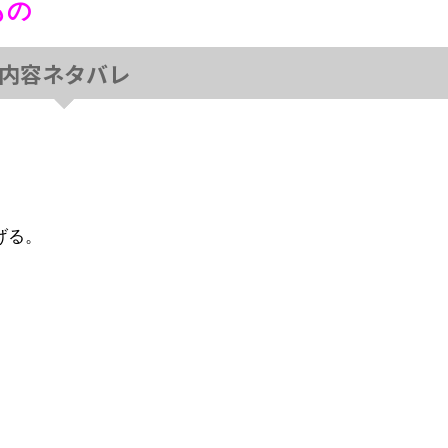
もの
内容ネタバレ
げる。