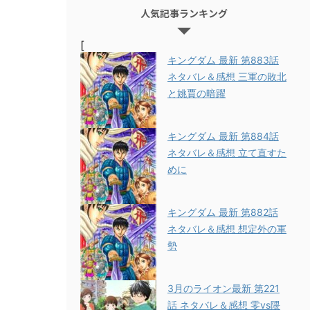
人気記事ランキング
[
キングダム 最新 第883話
ネタバレ＆感想 三軍の敗北
と姚賈の暗躍
キングダム 最新 第884話
ネタバレ＆感想 立て直すた
めに
キングダム 最新 第882話
ネタバレ＆感想 想定外の軍
勢
3月のライオン最新 第221
話 ネタバレ＆感想 零vs隈