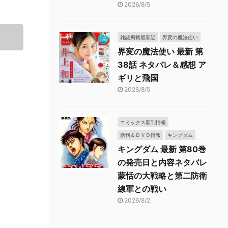
2026/8/5
雑誌掲載最新話
界変の魔法使い
界変の魔法使い 最新 第
38話 ネタバレ＆感想 ア
ギリと飛国
2026/8/5
コミックス新刊情報
新刊＆ＤＶＤ情報
キングダム
キングダム 最新 第80巻
の発売日と内容ネタバレ
蒙恬の大戦略と第二防衛
線軍との戦い
2026/8/2