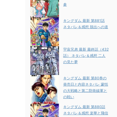
倉
キングダム 最新 第881話
ネタバレ＆感想 脱出への道
宇宙兄弟 最新 最終話（432
話） ネタバレ＆感想 二人
の見た夢
キングダム 最新 第80巻の
発売日と内容ネタバレ 蒙恬
の大戦略と第二防衛線軍と
の戦い
キングダム 最新 第880話
ネタバレ＆感想 楽華と飛信