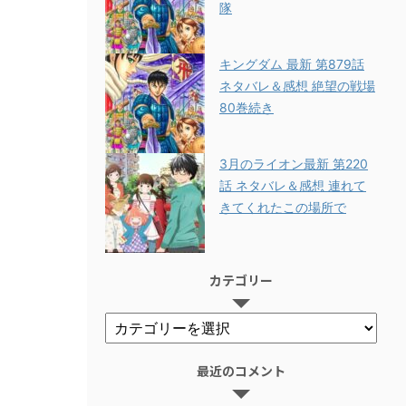
隊
キングダム 最新 第879話
ネタバレ＆感想 絶望の戦場
80巻続き
3月のライオン最新 第220
話 ネタバレ＆感想 連れて
きてくれたこの場所で
カテゴリー
最近のコメント