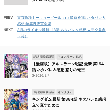
PREV
東京喰種トーキョーグール：re 最新 60話 ネタバレ＆
感想 特等捜査官会議
NEXT
3月のライオン最新 118話 ネタバレ＆感想 人間交差点
（笑）
雑誌掲載最新話
アルスラーン戦記
【漫画版】アルスラーン戦記 最新 第154
話 ネタバレ＆感想 怒りの蛇王
2026/8/7
雑誌掲載最新話
キングダム
キングダム 最新 第884話 ネタバレ＆感想
立て直すために