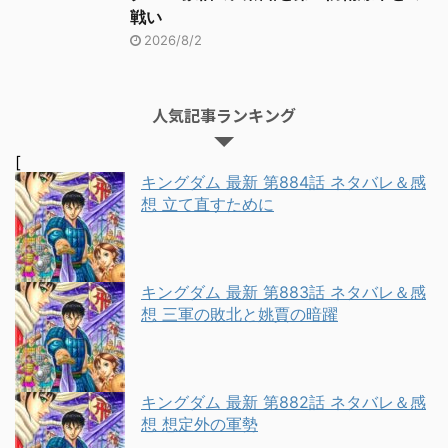
戦い
2026/8/2
人気記事ランキング
[
キングダム 最新 第884話 ネタバレ＆感
想 立て直すために
キングダム 最新 第883話 ネタバレ＆感
想 三軍の敗北と姚賈の暗躍
キングダム 最新 第882話 ネタバレ＆感
想 想定外の軍勢