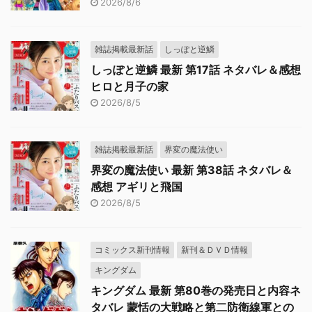
2026/8/6
雑誌掲載最新話
しっぽと逆鱗
しっぽと逆鱗 最新 第17話 ネタバレ＆感想
ヒロと月子の家
2026/8/5
雑誌掲載最新話
界変の魔法使い
界変の魔法使い 最新 第38話 ネタバレ＆
感想 アギリと飛国
2026/8/5
コミックス新刊情報
新刊＆ＤＶＤ情報
キングダム
キングダム 最新 第80巻の発売日と内容ネ
タバレ 蒙恬の大戦略と第二防衛線軍との