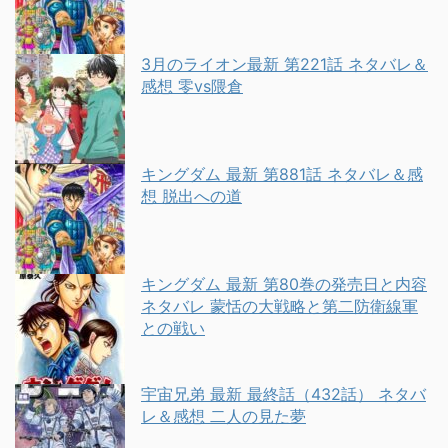
3月のライオン最新 第221話 ネタバレ＆
感想 零vs隈倉
キングダム 最新 第881話 ネタバレ＆感
想 脱出への道
キングダム 最新 第80巻の発売日と内容
ネタバレ 蒙恬の大戦略と第二防衛線軍
との戦い
宇宙兄弟 最新 最終話（432話） ネタバ
レ＆感想 二人の見た夢