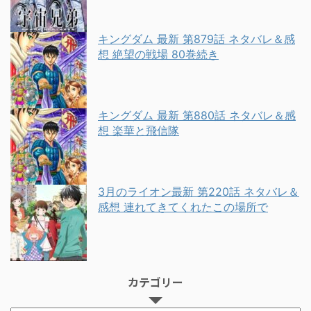
キングダム 最新 第879話 ネタバレ＆感
想 絶望の戦場 80巻続き
キングダム 最新 第880話 ネタバレ＆感
想 楽華と飛信隊
3月のライオン最新 第220話 ネタバレ＆
感想 連れてきてくれたこの場所で
カテゴリー