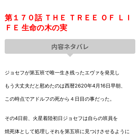
第１７０話 ＴＨＥ ＴＲＥＥ ＯＦ ＬＩ
ＦＥ 生命の木の実
内容ネタバレ
ジョセフが第五班で唯一生き残ったエヴァを発見し
もう大丈夫だと慰めたのは西暦2620年4月16日早朝、
この時点でアドルフの死から４日目の事だった。
その4日前、火星着陸初日ジョセフは自らの班員を
焼死体として処理しそれを第五班に見つけさせるように