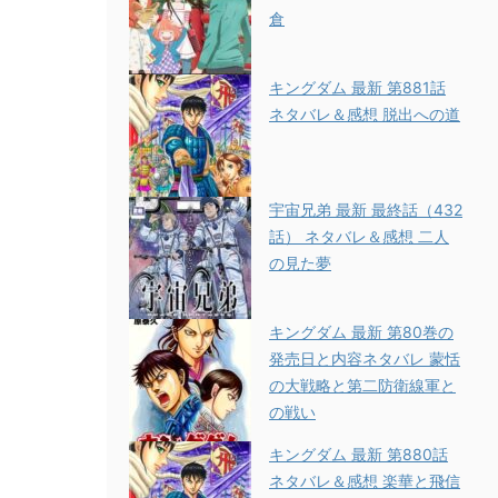
倉
キングダム 最新 第881話
ネタバレ＆感想 脱出への道
宇宙兄弟 最新 最終話（432
話） ネタバレ＆感想 二人
の見た夢
キングダム 最新 第80巻の
発売日と内容ネタバレ 蒙恬
の大戦略と第二防衛線軍と
の戦い
キングダム 最新 第880話
ネタバレ＆感想 楽華と飛信