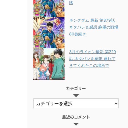
隊
キングダム 最新 第879話
ネタバレ＆感想 絶望の戦場
80巻続き
3月のライオン最新 第220
話 ネタバレ＆感想 連れて
きてくれたこの場所で
カテゴリー
最近のコメント