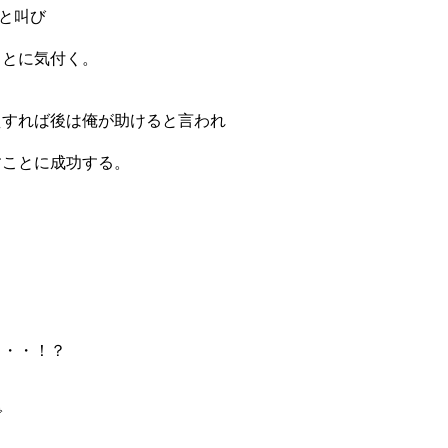
いと叫び
ことに気付く。
えすれば後は俺が助けると言われ
すことに成功する。
と・・！？
で