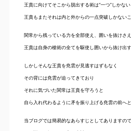
王賁に向けてそこから脱出する術は”一つ”しかな
王賁もまたそれは内と外からの一点突破しかない
関常から残っている力を全部使え、囲いを抜けさ
王賁は自身の槍術の全てを駆使し囲いから抜け出
しかしそんな王賁を尭雲が見逃すはずもなく
その背には尭雲が迫ってきており
それに気づいた関常は王賁を守ろうと
自ら入れ代わるように矛を振り上げる尭雲の前へ
当ブログでは簡易的なあらすじとしてありますの