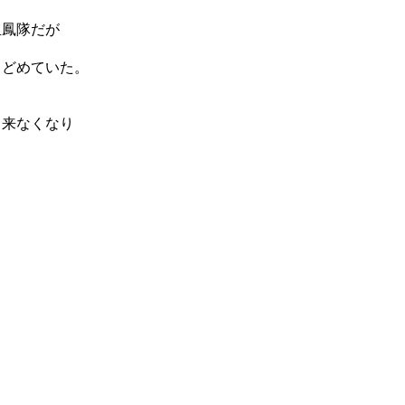
玉鳳隊だが
とどめていた。
出来なくなり