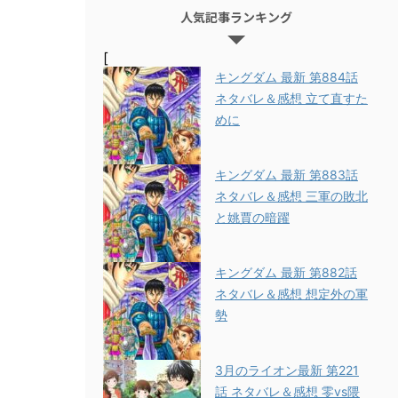
人気記事ランキング
[
キングダム 最新 第884話
ネタバレ＆感想 立て直すた
めに
キングダム 最新 第883話
ネタバレ＆感想 三軍の敗北
と姚賈の暗躍
キングダム 最新 第882話
ネタバレ＆感想 想定外の軍
勢
3月のライオン最新 第221
話 ネタバレ＆感想 零vs隈