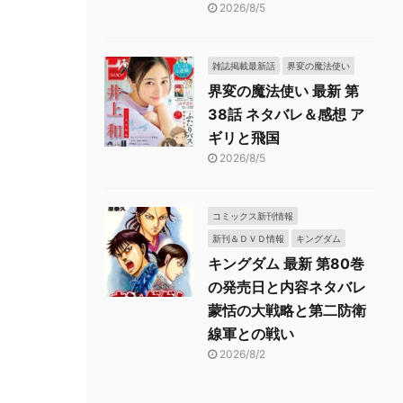
2026/8/5
雑誌掲載最新話
界変の魔法使い
界変の魔法使い 最新 第
38話 ネタバレ＆感想 ア
ギリと飛国
2026/8/5
コミックス新刊情報
新刊＆ＤＶＤ情報
キングダム
キングダム 最新 第80巻
の発売日と内容ネタバレ
蒙恬の大戦略と第二防衛
線軍との戦い
2026/8/2