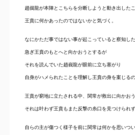
趙峩龍が本陣とこちらを分断しようと動き出した
王賁に何かあったのではないかと気づく。
なにかただ事ではない事が起こっていると察知し
急ぎ王賁のもとへと向かおうとするが
それを読んでいた趙峩龍が眼前に立ち塞がり
自身がハメられたことを理解し王賁の身を案じる
王賁が窮地に立たされる中、関常が救出に向かお
それは叶わず王賁もまた反撃の糸口を見つけられ
自らの主が傷つく様子を前に関常は何かを思いつ