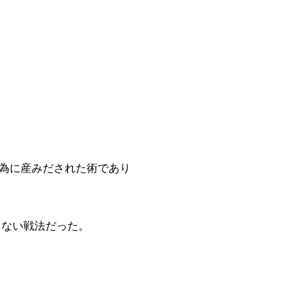
ち為に産みだされた術であり
とない戦法だった。