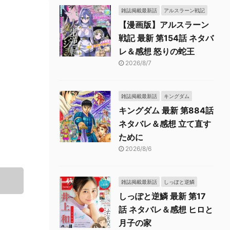
雑誌掲載最新話
アルスラーン戦記
【漫画版】アルスラーン
戦記 最新 第154話 ネタバ
レ＆感想 怒りの蛇王
2026/8/7
雑誌掲載最新話
キングダム
キングダム 最新 第884話
ネタバレ＆感想 立て直す
ために
2026/8/6
雑誌掲載最新話
しっぽと逆鱗
しっぽと逆鱗 最新 第17
話 ネタバレ＆感想 ヒロと
月子の家