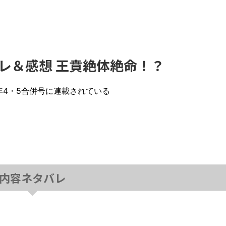
タバレ＆感想 王賁絶体絶命！？
19年4・5合併号に連載されている
内容ネタバレ