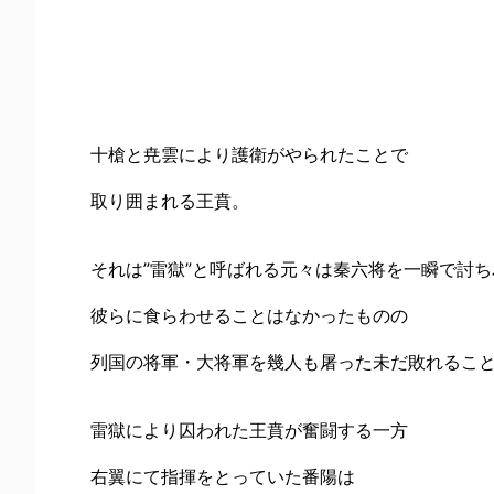
十槍と尭雲により護衛がやられたことで
取り囲まれる王賁。
それは”雷獄”と呼ばれる元々は秦六将を一瞬で討
彼らに食らわせることはなかったものの
列国の将軍・大将軍を幾人も屠った未だ敗れるこ
雷獄により囚われた王賁が奮闘する一方
右翼にて指揮をとっていた番陽は