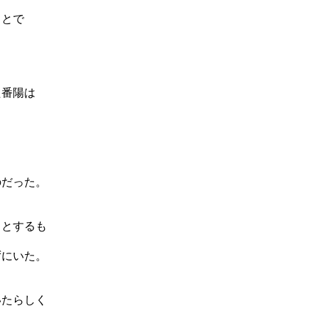
ことで
た番陽は
のだった。
うとするも
ずにいた。
いたらしく