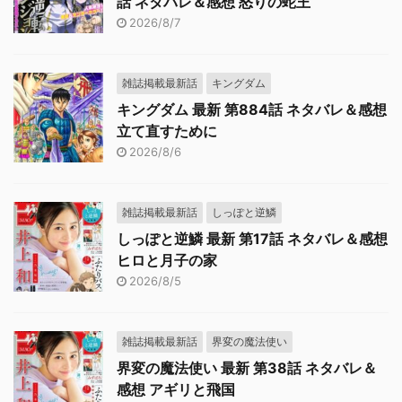
話 ネタバレ＆感想 怒りの蛇王
2026/8/7
雑誌掲載最新話
キングダム
キングダム 最新 第884話 ネタバレ＆感想
立て直すために
2026/8/6
雑誌掲載最新話
しっぽと逆鱗
しっぽと逆鱗 最新 第17話 ネタバレ＆感想
ヒロと月子の家
2026/8/5
雑誌掲載最新話
界変の魔法使い
界変の魔法使い 最新 第38話 ネタバレ＆
感想 アギリと飛国