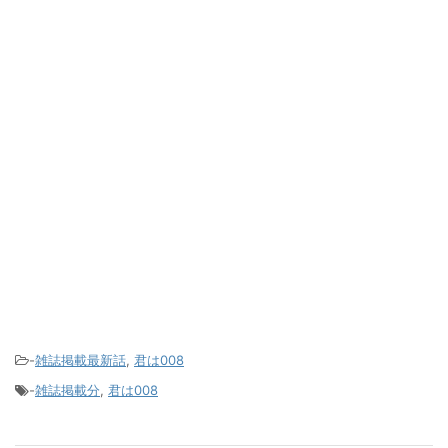
-
雑誌掲載最新話
,
君は008
-
雑誌掲載分
,
君は008