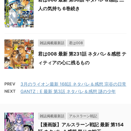
人の気持ち 6巻続き
雑誌掲載最新話
君は008
君は008 最新 第231話 ネタバレ＆感想 テ
ィティアの心に残るもの
PREV
3月のライオン最新 168話 ネタバレ＆感想 宗谷の日常
NEXT
GANTZ：E 最新 第3話 ネタバレ＆感想 謎の少年
雑誌掲載最新話
アルスラーン戦記
【漫画版】アルスラーン戦記 最新 第154