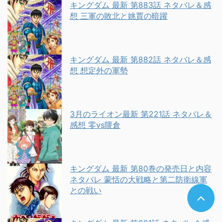
キングダム 最新 第883話 ネタバレ＆感
想 三軍の敗北と姚賈の暗躍
キングダム 最新 第882話 ネタバレ＆感
想 想定外の軍勢
3月のライオン最新 第221話 ネタバレ＆
感想 零vs隈倉
キングダム 最新 第80巻の発売日と内容
ネタバレ 蒙恬の大戦略と第二防衛線軍
との戦い