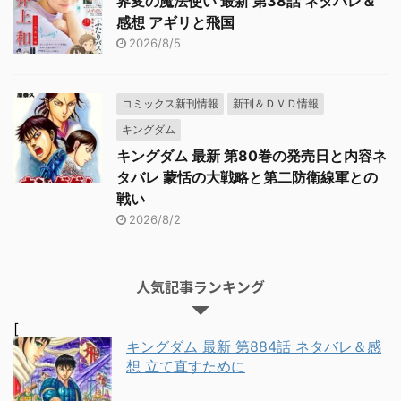
界変の魔法使い 最新 第38話 ネタバレ＆
感想 アギリと飛国
2026/8/5
コミックス新刊情報
新刊＆ＤＶＤ情報
キングダム
キングダム 最新 第80巻の発売日と内容ネ
タバレ 蒙恬の大戦略と第二防衛線軍との
戦い
2026/8/2
人気記事ランキング
[
キングダム 最新 第884話 ネタバレ＆感
想 立て直すために