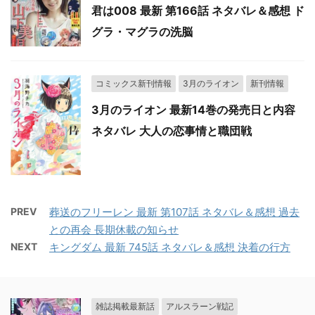
君は008 最新 第166話 ネタバレ＆感想 ド
グラ・マグラの洗脳
コミックス新刊情報
3月のライオン
新刊情報
3月のライオン 最新14巻の発売日と内容
ネタバレ 大人の恋事情と職団戦
PREV
葬送のフリーレン 最新 第107話 ネタバレ＆感想 過去
との再会 長期休載の知らせ
NEXT
キングダム 最新 745話 ネタバレ＆感想 決着の行方
雑誌掲載最新話
アルスラーン戦記