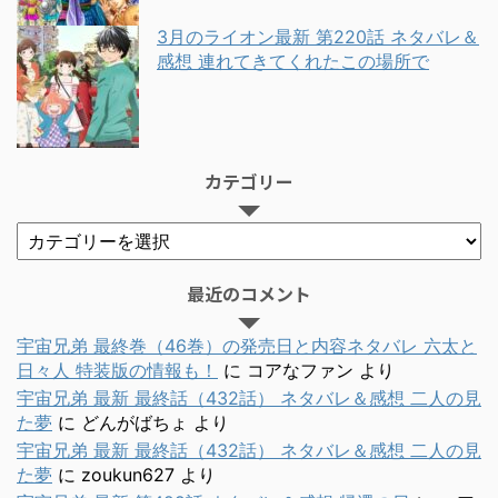
3月のライオン最新 第220話 ネタバレ＆
感想 連れてきてくれたこの場所で
カテゴリー
最近のコメント
宇宙兄弟 最終巻（46巻）の発売日と内容ネタバレ 六太と
日々人 特装版の情報も！
に
コアなファン
より
宇宙兄弟 最新 最終話（432話） ネタバレ＆感想 二人の見
た夢
に
どんがばちょ
より
宇宙兄弟 最新 最終話（432話） ネタバレ＆感想 二人の見
た夢
に
zoukun627
より