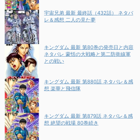
宇宙兄弟 最新 最終話（432話） ネタバ
レ＆感想 二人の見た夢
キングダム 最新 第80巻の発売日と内容
ネタバレ 蒙恬の大戦略と第二防衛線軍
との戦い
キングダム 最新 第880話 ネタバレ＆感
想 楽華と飛信隊
キングダム 最新 第879話 ネタバレ＆感
想 絶望の戦場 80巻続き