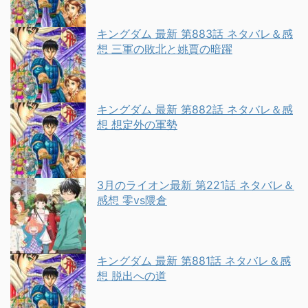
キングダム 最新 第883話 ネタバレ＆感
想 三軍の敗北と姚賈の暗躍
キングダム 最新 第882話 ネタバレ＆感
想 想定外の軍勢
3月のライオン最新 第221話 ネタバレ＆
感想 零vs隈倉
キングダム 最新 第881話 ネタバレ＆感
想 脱出への道