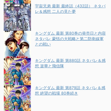
宇宙兄弟 最新 最終話（432話） ネタバ
レ＆感想 二人の見た夢
キングダム 最新 第80巻の発売日と内容
ネタバレ 蒙恬の大戦略と第二防衛線軍
との戦い
キングダム 最新 第880話 ネタバレ＆感
想 楽華と飛信隊
キングダム 最新 第879話 ネタバレ＆感
想 絶望の戦場 80巻続き