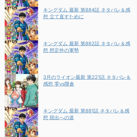
キングダム 最新 第884話 ネタバレ＆感
想 立て直すために
キングダム 最新 第882話 ネタバレ＆感
想 想定外の軍勢
3月のライオン最新 第221話 ネタバレ＆
感想 零vs隈倉
キングダム 最新 第881話 ネタバレ＆感
想 脱出への道