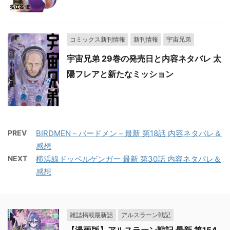
コミックス新刊情報
新刊情報
宇宙兄弟
宇宙兄弟 29巻の発売日と内容ネタバレ 太
陽フレアと新たなミッション
PREV
BIRDMEN－バードメン－最新 第18話 内容ネタバレ＆
感想
NEXT
横浜線ドッペルゲンガー 最新 第30話 内容ネタバレ＆
感想
雑誌掲載最新話
アルスラーン戦記