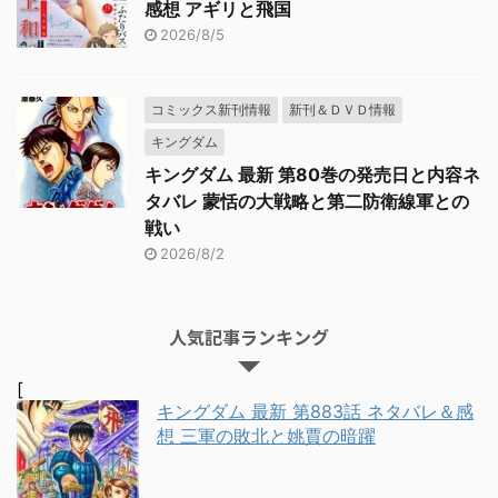
感想 アギリと飛国
2026/8/5
コミックス新刊情報
新刊＆ＤＶＤ情報
キングダム
キングダム 最新 第80巻の発売日と内容ネ
タバレ 蒙恬の大戦略と第二防衛線軍との
戦い
2026/8/2
人気記事ランキング
[
キングダム 最新 第883話 ネタバレ＆感
想 三軍の敗北と姚賈の暗躍