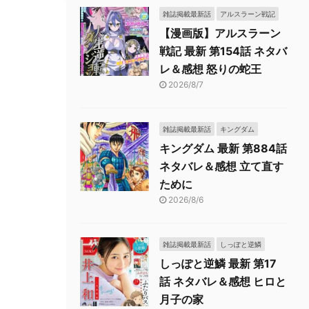
雑誌掲載最新話
アルスラーン戦記
【漫画版】アルスラーン
戦記 最新 第154話 ネタバ
レ＆感想 怒りの蛇王
2026/8/7
雑誌掲載最新話
キングダム
キングダム 最新 第884話
ネタバレ＆感想 立て直す
ために
2026/8/6
雑誌掲載最新話
しっぽと逆鱗
しっぽと逆鱗 最新 第17
話 ネタバレ＆感想 ヒロと
月子の家