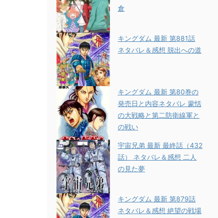
倉
キングダム 最新 第881話
ネタバレ＆感想 脱出への道
キングダム 最新 第80巻の
発売日と内容ネタバレ 蒙恬
の大戦略と第二防衛線軍と
の戦い
宇宙兄弟 最新 最終話（432
話） ネタバレ＆感想 二人
の見た夢
キングダム 最新 第879話
ネタバレ＆感想 絶望の戦場