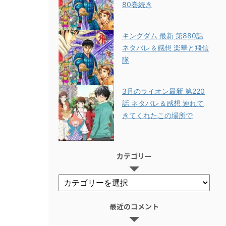
80巻続き
キングダム 最新 第880話
ネタバレ＆感想 楽華と飛信
隊
3月のライオン最新 第220
話 ネタバレ＆感想 連れて
きてくれたこの場所で
カテゴリー
最近のコメント