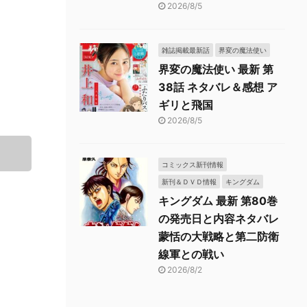
2026/8/5
雑誌掲載最新話
界変の魔法使い
界変の魔法使い 最新 第
38話 ネタバレ＆感想 ア
ギリと飛国
2026/8/5
コミックス新刊情報
新刊＆ＤＶＤ情報
キングダム
キングダム 最新 第80巻
の発売日と内容ネタバレ
蒙恬の大戦略と第二防衛
線軍との戦い
2026/8/2