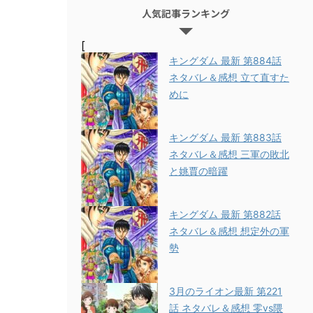
人気記事ランキング
[
キングダム 最新 第884話
ネタバレ＆感想 立て直すた
めに
キングダム 最新 第883話
ネタバレ＆感想 三軍の敗北
と姚賈の暗躍
キングダム 最新 第882話
ネタバレ＆感想 想定外の軍
勢
3月のライオン最新 第221
話 ネタバレ＆感想 零vs隈