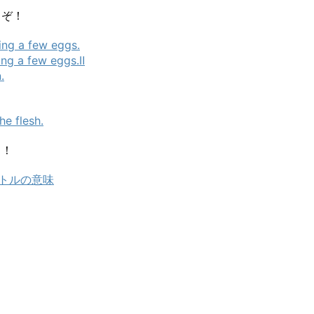
うぞ！
ng a few eggs.
ng a few eggs.Ⅱ
.
he flesh.
ら！
イトルの意味