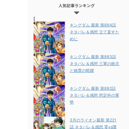
人気記事ランキング
[
キングダム 最新 第884話
ネタバレ＆感想 立て直すた
めに
キングダム 最新 第883話
ネタバレ＆感想 三軍の敗北
と姚賈の暗躍
キングダム 最新 第882話
ネタバレ＆感想 想定外の軍
勢
3月のライオン最新 第221
話 ネタバレ＆感想 零vs隈