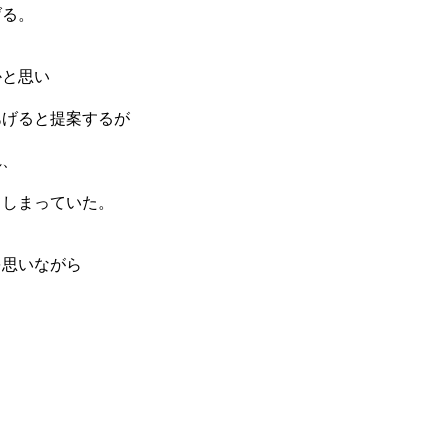
げる。
かと思い
あげると提案するが
れ、
てしまっていた。
を思いながら