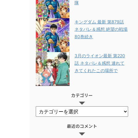
隊
キングダム 最新 第879話
ネタバレ＆感想 絶望の戦場
80巻続き
3月のライオン最新 第220
話 ネタバレ＆感想 連れて
きてくれたこの場所で
カテゴリー
最近のコメント