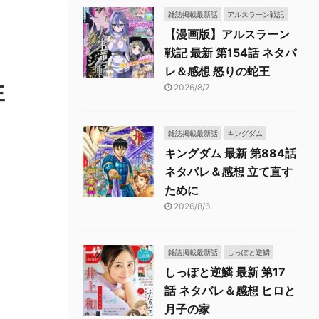
雑誌掲載最新話
アルスラーン戦記
【漫画版】アルスラーン
戦記 最新 第154話 ネタバ
レ＆感想 怒りの蛇王
王
2026/8/7
雑誌掲載最新話
キングダム
キングダム 最新 第884話
ネタバレ＆感想 立て直す
ために
2026/8/6
雑誌掲載最新話
しっぽと逆鱗
しっぽと逆鱗 最新 第17
話 ネタバレ＆感想 ヒロと
月子の家