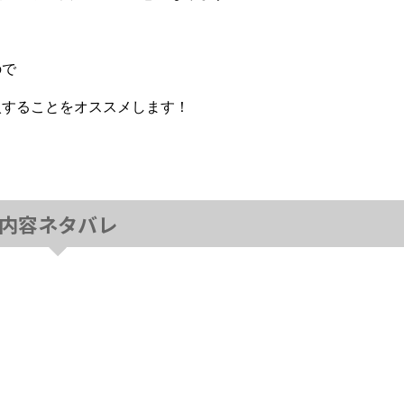
ので
入することをオススメします！
内容ネタバレ
、