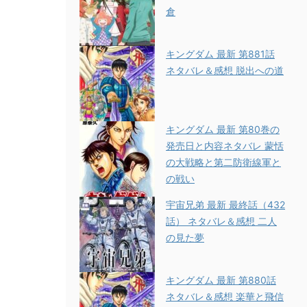
倉
キングダム 最新 第881話
ネタバレ＆感想 脱出への道
キングダム 最新 第80巻の
発売日と内容ネタバレ 蒙恬
の大戦略と第二防衛線軍と
の戦い
宇宙兄弟 最新 最終話（432
話） ネタバレ＆感想 二人
の見た夢
キングダム 最新 第880話
ネタバレ＆感想 楽華と飛信