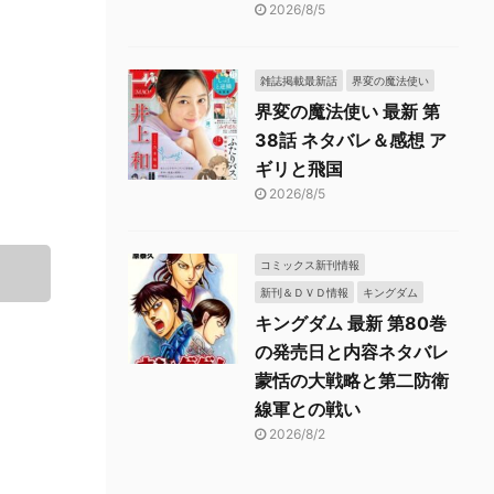
2026/8/5
雑誌掲載最新話
界変の魔法使い
界変の魔法使い 最新 第
38話 ネタバレ＆感想 ア
ギリと飛国
2026/8/5
コミックス新刊情報
新刊＆ＤＶＤ情報
キングダム
キングダム 最新 第80巻
の発売日と内容ネタバレ
蒙恬の大戦略と第二防衛
線軍との戦い
2026/8/2