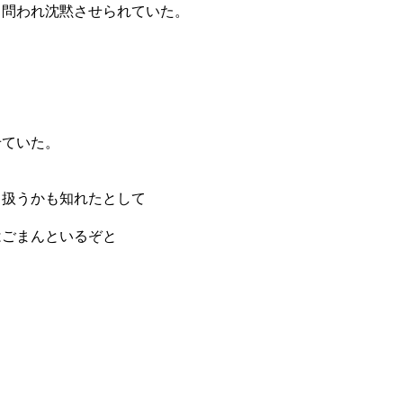
と問われ沈黙させられていた。
せていた。
う扱うかも知れたとして
はごまんといるぞと