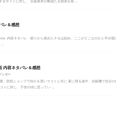
るサイトに対し、 出版業界が断固たる措置を取 ...
タバレ＆感想
wo Tomorrow. 内容ネタバレ 眠りから覚めたチセは始め、ここがどこなのかと半分
..
話 内容ネタバレ＆感想
ゲンガー
気屋、防犯ショップで何かを買いマコトと共に 家に帰る途中、自販機で自分の
トに対し、子供の頃に思ってい ...