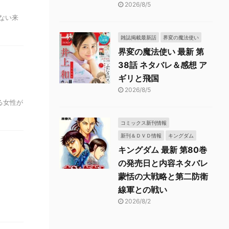
2026/8/5
ない来
雑誌掲載最新話
界変の魔法使い
界変の魔法使い 最新 第
38話 ネタバレ＆感想 ア
ギリと飛国
2026/8/5
ある女性が
コミックス新刊情報
新刊＆ＤＶＤ情報
キングダム
キングダム 最新 第80巻
の発売日と内容ネタバレ
蒙恬の大戦略と第二防衛
線軍との戦い
2026/8/2