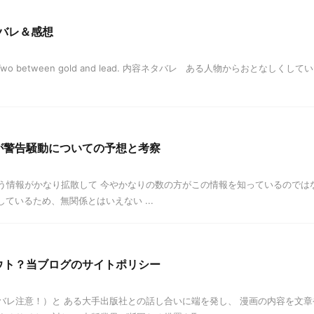
タバレ＆感想
s not Two between gold and lead. 内容ネタバレ ある人物からおとなしくし
が警告騒動についての予想と考察
う情報がかなり拡散して 今やかなりの数の方がこの情報を知っているのでは
ているため、無関係とはいえない ...
ウト？当ブログのサイトポリシー
バレ注意！）と ある大手出版社との話し合いに端を発し、 漫画の内容を文章