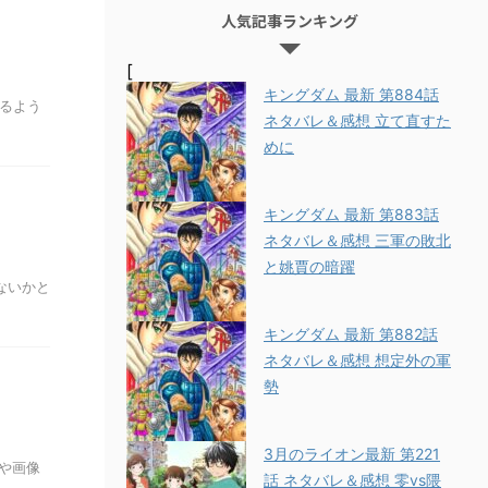
人気記事ランキング
[
キングダム 最新 第884話
ているよう
ネタバレ＆感想 立て直すた
めに
キングダム 最新 第883話
ネタバレ＆感想 三軍の敗北
と姚賈の暗躍
ないかと
キングダム 最新 第882話
ネタバレ＆感想 想定外の軍
勢
3月のライオン最新 第221
や画像
話 ネタバレ＆感想 零vs隈