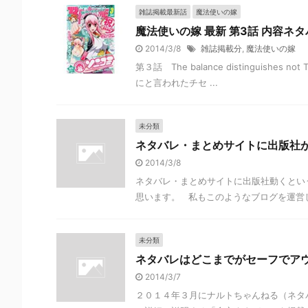
雑誌掲載最新話
魔法使いの嫁
魔法使いの嫁 最新 第3話 内容ネ
2014/3/8
雑誌掲載分
,
魔法使いの嫁
第３話 The balance distinguishe
にと言われたチセ ...
未分類
ネタバレ・まとめサイトに出版社
2014/3/8
ネタバレ・まとめサイトに出版社動くとい
思います。 私もこのようなブログを運営し
未分類
ネタバレはどこまでがセーフでア
2014/3/7
２０１４年３月にナルトちゃんねる（ネタ