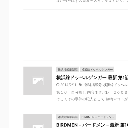
なかったはずの日常を大きく変えていくことに
雑誌掲載最新話
横浜線ドッペルゲンガー
横浜線ドッペルゲンガー 最新 第1
2014/2/11
雑誌掲載分
,
横浜線ドッペル
第１話 自分探し 内容ネタバレ ２００３
そしてその事件の犯人として 剣崎マコトが容
雑誌掲載最新話
BIRDMEN－バードメン－
BIRDMEN－バードメン－最新 第