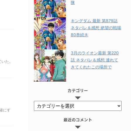
隊
キングダム 最新 第879話
ネタバレ＆感想 絶望の戦場
80巻続き
3月のライオン最新 第220
話 ネタバレ＆感想 連れて
れていた。
きてくれたこの場所で
カテゴリー
確にす
最近のコメント