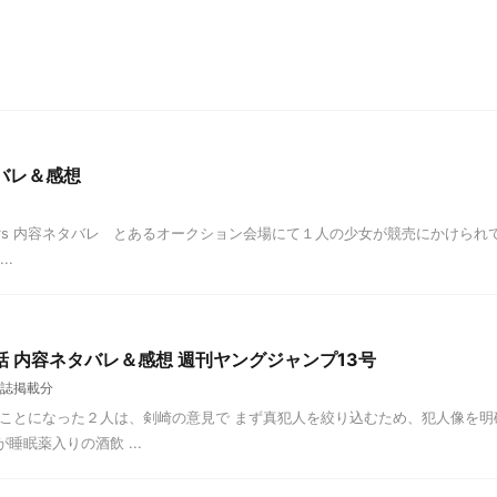
タバレ＆感想
May flowers 内容ネタバレ とあるオークション会場にて１人の少女が競売にかけら
..
話 内容ネタバレ＆感想 週刊ヤングジャンプ13号
誌掲載分
ることになった２人は、剣崎の意見で まず真犯人を絞り込むため、犯人像を明
眠薬入りの酒飲 ...