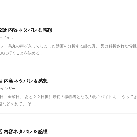
12話 内容ネタバレ＆感想
バードメン－
容ネタバレ 烏丸の声が入ってしまった動画を分析する謎の男。 男は解析された情
に行くことを決める ...
話 内容ネタバレ＆感想
ルゲンガー
日、金曜日。 あと２２日後に最初の犠牲者となる人物のバイト先に やって
どを見て、 そ ...
話 内容ネタバレ＆感想