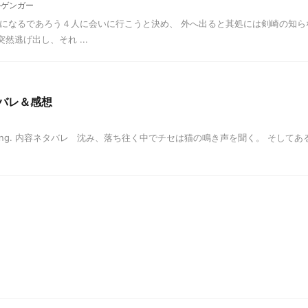
ルゲンガー
者になるであろう４人に会いに行こうと決め、 外へ出ると其処には剣崎の知ら
逃げ出し、それ ...
タバレ＆感想
a beginning. 内容ネタバレ 沈み、落ち往く中でチセは猫の鳴き声を聞く。 そして