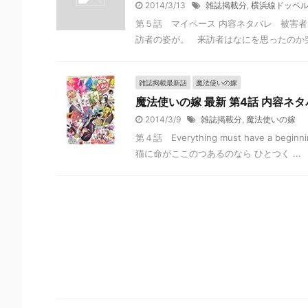
2014/3/13
雑誌掲載分
,
横浜線ドッペ
第５話 マイペース 内容ネタバレ 被害
訪者の姿が。 来訪者はなにを思ったのか突然
雑誌掲載最新話
魔法使いの嫁
魔法使いの嫁 最新 第4話 内容ネ
2014/3/9
雑誌掲載分
,
魔法使いの嫁
第４話 Everything must have 
猫に命がここのつあるのなら ひとつく ...