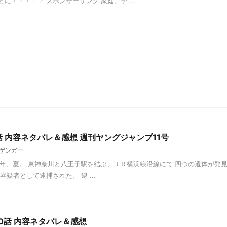
・・・！？ スポンサーリンク 家庭、学 ...
話 内容ネタバレ＆感想 週刊ヤングジャンプ11号
ゲンガー
年、夏。 東神奈川と八王子駅を結ぶ、ＪＲ横浜線沿線にて 四つの遺体が発
疑者として逮捕された。 逮 ...
10話 内容ネタバレ＆感想