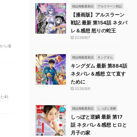
雑誌掲載最新話
アルスラーン戦記
【漫画版】アルスラーン
戦記 最新 第154話 ネタバ
レ＆感想 怒りの蛇王
2026/8/7
報から場
雑誌掲載最新話
キングダム
キングダム 最新 第884話
ネタバレ＆感想 立て直す
ために
2026/8/6
きた剣
雑誌掲載最新話
しっぽと逆鱗
しっぽと逆鱗 最新 第17
話 ネタバレ＆感想 ヒロと
月子の家