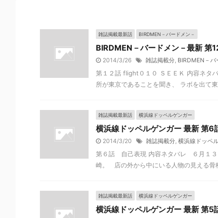
雑誌掲載最新話
BIRDMEN－バードメン－
BIRDMEN－バードメン－最新 第
2014/3/26
雑誌掲載分
,
BIRDMEN－
第１２話 flight０１０ ＳＥＥＫ 内
所が東京であることを聞き、 ラボを出て東京
雑誌掲載最新話
横浜線ドッペルゲンガー
横浜線ドッペルゲンガー 最新 第6
2014/3/20
雑誌掲載分
,
横浜線ドッペ
第６話 自己表現 内容ネタバレ ６月１３
崎。 店の外から中にいる人物の見える骨格な
雑誌掲載最新話
横浜線ドッペルゲンガー
横浜線ドッペルゲンガー 最新 第5