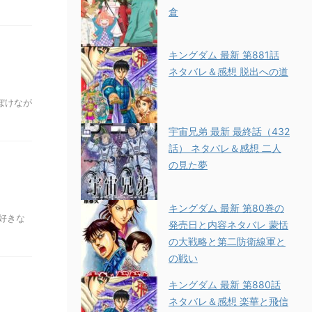
倉
キングダム 最新 第881話
ネタバレ＆感想 脱出への道
寝ぼけなが
宇宙兄弟 最新 最終話（432
話） ネタバレ＆感想 二人
の見た夢
キングダム 最新 第80巻の
好きな
発売日と内容ネタバレ 蒙恬
の大戦略と第二防衛線軍と
の戦い
キングダム 最新 第880話
ネタバレ＆感想 楽華と飛信