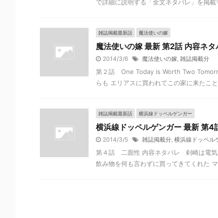
で詳細に説明する「全文ネタバレ」を掲載す
雑誌掲載最新話
魔法使いの嫁
魔法使いの嫁 最新 第2話 内容ネ
2014/3/6
魔法使いの嫁
,
雑誌掲載分
第２話 One Today is Worth T
らも エリアスに買われてこの家に来たこと .
雑誌掲載最新話
横浜線ドッペルゲンガー
横浜線ドッペルゲンガー 最新 第4
2014/3/5
雑誌掲載分
,
横浜線ドッペル
第４話 二面性 内容ネタバレ 剣崎は電
飲み物を何も言わずに買ってきてくれた マコ