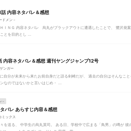
11話 内容ネタバレ＆感想
バードメン－
 ＷＡＴＣＨＩＮＧ 内容ネタバレ 烏丸がブラックアウトに遭遇したことで、 鷺沢発
とを目的とし ...
話 内容ネタバレ＆感想 週刊ヤングジャンプ12号
ゲンガー
分に自分が未来から来たお前自身だと語る剣崎だが、 過去の自分はそんなこと
なのではないかと言いはじめ・ ...
ン－
 ネタバレ あらすじ内容＆感想
コミックス
々を送る、 中学生の烏丸英司。 ある日、学校中で広まる「鳥男」の噂が 彼