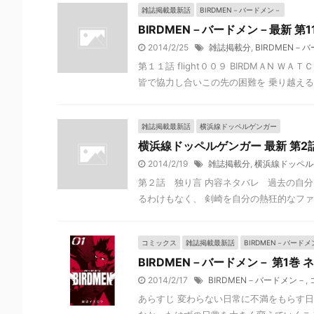
雑誌掲載最新話
BIRDMEN－バードメン－
BIRDMEN－バードメン－最新 第
2014/2/25
雑誌掲載分
,
BIRDMEN－
第１１話 flight００９ BIRDMＡN
皆で協力し合いこの先の困難を 乗り越えるこ
雑誌掲載最新話
横浜線ドッペルゲンガー
横浜線ドッペルゲンガー 最新 第2
2014/2/19
雑誌掲載分
,
横浜線ドッペル
第２話 独り言 内容ネタバレ 過去の自
るわけもなく、 剣崎を自分の熱狂的なファン
コミックス
雑誌掲載最新話
BIRDMEN－バードメ
BIRDMEN－バードメン－ 第1巻
2014/2/17
BIRDMEN－バードメン－
,
あらすじ 変わらない日常に不満をもらす日