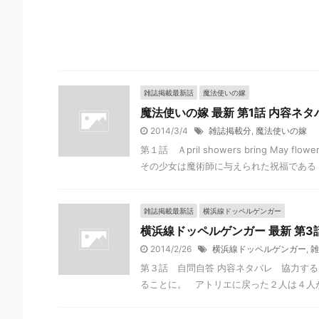
雑誌掲載最新話
魔法使いの嫁
魔法使いの嫁 最新 第1話 内容ネ
2014/3/4
雑誌掲載分
,
魔法使いの嫁
第１話 Ａpril showers bring 
その少女は魔術師に与えられた祝福である .
雑誌掲載最新話
横浜線ドッペルゲンガー
横浜線ドッペルゲンガー 最新 第3
2014/2/26
横浜線ドッペルゲンガー
,
雑
第３話 自問自答 内容ネタバレ 協力す
ることに。 アトリエに戻った２人は４人が睡