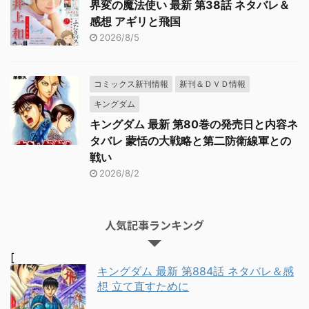
界変の魔法使い 最新 第38話 ネタバレ＆
感想 アギリと飛国
2026/8/5
コミックス新刊情報
新刊＆ＤＶＤ情報
キングダム
キングダム 最新 第80巻の発売日と内容ネ
タバレ 蒙恬の大戦略と第二防衛線軍との
戦い
2026/8/2
人気記事ランキング
[
キングダム 最新 第884話 ネタバレ＆感
想 立て直すために