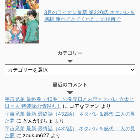
3月のライオン最新 第220話 ネタバレ＆
感想 連れてきてくれたこの場所で
カテゴリー
最近のコメント
宇宙兄弟 最終巻（46巻）の発売日と内容ネタバレ 六太と
日々人 特装版の情報も！
に
コアなファン
より
宇宙兄弟 最新 最終話（432話） ネタバレ＆感想 二人の見
た夢
に
どんがばちょ
より
宇宙兄弟 最新 最終話（432話） ネタバレ＆感想 二人の見
た夢
に
zoukun627
より