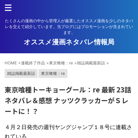
たくさんの漫画の中から管理人が厳選したオススメ漫画を少しのネタバ
レを交えて紹介しています。当ブログにはプロモーションが含まれてい
ます。
オススメ漫画ネタバレ情報局
HOME
>
連載終了作品
>
東京喰種：re
>
雑誌掲載最新話
>
雑誌掲載最新話
東京喰種：re
東京喰種トーキョーグール：re 最新 23話
ネタバレ＆感想 ナッツクラッカーがＳレ
ートに！？
４月２日発売の週刊ヤングジャンプ１８号に連載さ
れている