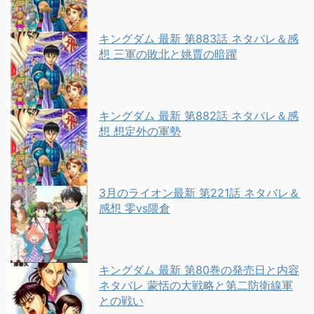
キングダム 最新 第883話 ネタバレ＆感
想 三軍の敗北と姚賈の暗躍
キングダム 最新 第882話 ネタバレ＆感
想 想定外の軍勢
3月のライオン最新 第221話 ネタバレ＆
感想 零vs隈倉
キングダム 最新 第80巻の発売日と内容
ネタバレ 蒙恬の大戦略と第二防衛線軍
との戦い