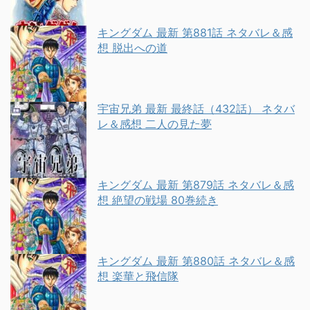
キングダム 最新 第881話 ネタバレ＆感
想 脱出への道
宇宙兄弟 最新 最終話（432話） ネタバ
レ＆感想 二人の見た夢
キングダム 最新 第879話 ネタバレ＆感
想 絶望の戦場 80巻続き
キングダム 最新 第880話 ネタバレ＆感
想 楽華と飛信隊